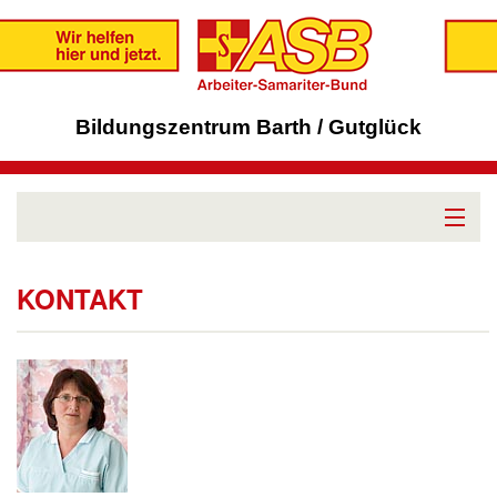
Bildungszentrum Barth / Gutglück
Bildungszentrum
KONTAKT
BAFzA
BFD/FsJ
Ferienwohnung
Region