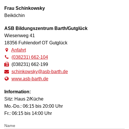
Frau Schinkowsky
Anfahrt
Beiköchin
Kontakt
ASB Bildungszentrum Barth/Gutglück
Wiesenweg 41
BAFzA
18356 Fuhlendorf OT Gutglück
Anfahrt
Verwaltungsleiter
(038231) 662-104
Büro
(038231) 662-199
schinkowsky@asb-barth.de
Küche
www.asb-barth.de
Wachdienst
Information:
Sitz: Haus 2/Küche
Mo.-Do.: 06:15 bis 20:00 Uhr
Fr.: 06:15 bis 14:00 Uhr
Name