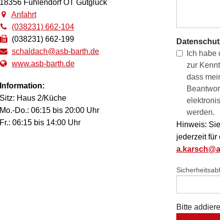
18356 Fuhlendorf OT Gutglück
Anfahrt
(038231) 662-104
(038231) 662-199
Datenschut
schaldach@asb-barth.de
Ich habe
www.asb-barth.de
zur Kenn
dass mei
Information:
Beantwor
Sitz: Haus 2/Küche
elektroni
Mo.-Do.: 06:15 bis 20:00 Uhr
werden.
Fr.: 06:15 bis 14:00 Uhr
Hinweis: Sie
jederzeit für
a.karsch@a
Sicherheitsab
Bitte addier